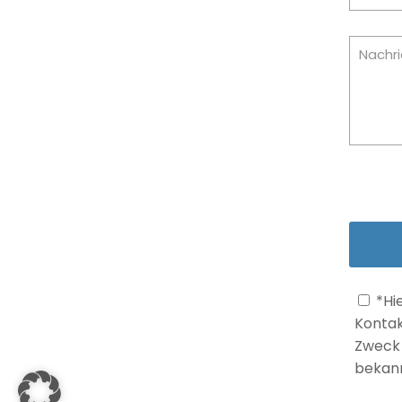
*Hi
Kontak
Zweck 
bekann