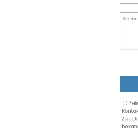
*Hi
Kontak
Zweck 
bekann