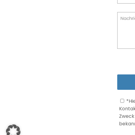
*Hi
Kontak
Zweck 
bekann